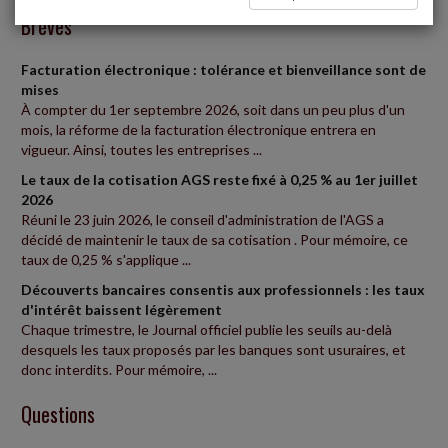
Brèves
Facturation électronique : tolérance et bienveillance sont de
mises
À compter du 1er septembre 2026, soit dans un peu plus d'un
mois, la réforme de la facturation électronique entrera en
vigueur. Ainsi, toutes les entreprises ...
Le taux de la cotisation AGS reste fixé à 0,25 % au 1er juillet
2026
Réuni le 23 juin 2026, le conseil d'administration de l'AGS a
décidé de maintenir le taux de sa cotisation . Pour mémoire, ce
taux de 0,25 % s'applique ...
Découverts bancaires consentis aux professionnels : les taux
d'intérêt baissent légèrement
Chaque trimestre, le Journal officiel publie les seuils au-delà
desquels les taux proposés par les banques sont usuraires, et
donc interdits. Pour mémoire, ...
Questions