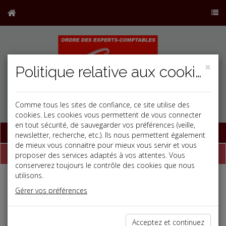
×
Politique relative aux cookies
Comme tous les sites de confiance, ce site utilise des
cookies. Les cookies vous permettent de vous connecter
en tout sécurité, de sauvegarder vos préférences (veille,
Base documentaire
newsletter, recherche, etc.). Ils nous permettent également
de mieux vous connaitre pour mieux vous servir et vous
Qui sommes-nous ?
proposer des services adaptés à vos attentes. Vous
conserverez toujours le contrôle des cookies que nous
utilisons.
Le cabinet CDC EXPERTISE exerce ses compétences dans des
domaines résolument orientés vers le conseil.
Gérer vos préférences
Nos atouts :
une forte implication et présence aux cotés de nos
Acceptez et continuez