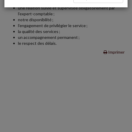
clients ;
une relation suivie et supervisée obligatoirement par
l’expert-comptable ;
notre disponibilité ;
l’engagement de privilégier le service ;
la qualité des services ;
un accompagnement permanent ;
le respect des délais.
Imprimer