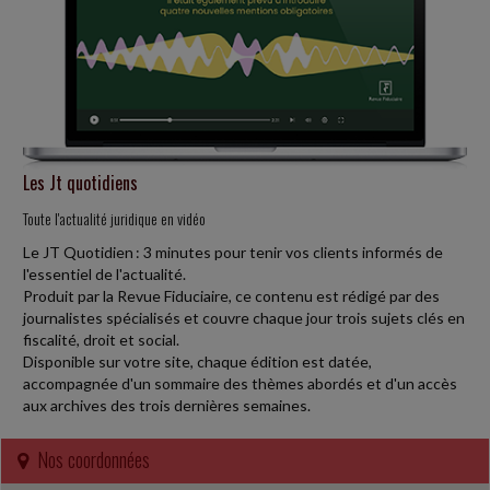
restreint le bénéfice de la réduction d'impôt mécénat. Désormais,
les entreprises...
Social
-
27/07/2026
UN CDD DE REMPLACEMENT AVEC UNE CLAUSE DE RUPTURE
ANTICIPÉE EST UN CDI
Un contrat de travail à durée déterminée (CDD) peut être conclu
Les Jt quotidiens
avec un terme imprécis dans certains cas, notamment pour
remplacer un salarié absent. Le...
Toute l'actualité juridique en vidéo
Le JT Quotidien : 3 minutes pour tenir vos clients informés de
Fiscal TPE
-
23/07/2026
l'essentiel de l'actualité.
Produit par la Revue Fiduciaire, ce contenu est rédigé par des
BAISSE DE LOYER ET ACTE ANORMAL DE GESTION
journalistes spécialisés et couvre chaque jour trois sujets clés en
Une SCI exploitant des logements meublés dans une station de ski
fiscalité, droit et social.
accepte de réduire le montant des loyers dus par son locataire au
Disponible sur votre site, chaque édition est datée,
moyen d'un avenant au...
accompagnée d'un sommaire des thèmes abordés et d'un accès
aux archives des trois dernières semaines.
Social
-
23/07/2026
Nos coordonnées
CLAUSE DE NON-CONCURRENCE : MÊME PENDANT LA CRISE
SANITAIRE DU COVID-19, L'EMPLOYEUR DEVAIT Y RENONCER