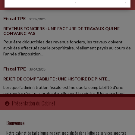
Dépêches
Fiscal TPE
-
31/07/2026
REVENUS FONCIERS : UNE FACTURE DE TRAVAUX QUI NE
CONVAINC PAS
Pour être déductibles des revenus fonciers, les travaux doivent
avoir été effectués par le propriétaire, réellement payés au cours de
l'année d'imposition...
Fiscal TPE
-
30/07/2026
REJET DE COMPTABILITÉ : UNE HISTOIRE DE PINTE...
Lorsque l'administration fiscale estime que la comptabilité d'une
entreprise n'est pas probante, elle peut la rejeter. Il lui appartient
alors de reconstituer...
Présentation du Cabinet
Social
-
30/07/2026
Bienvenue
UN SALARIÉ PEUT ÊTRE VICTIME DE HARCÈLEMENT SANS
ÊTRE DIRECTEMENT VISÉ
Notre cabinet de taille humaine s’est spécialisée dans l’offre de services apportée