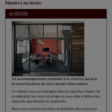
Répondre à vos besoins :
PILIER 2 : UN DÉLAI SUPPLÉMENTAIRE POUR LA DÉCLARATION
GIR
de CRÉATION
Dans le cadre de l'imposition minimale des groupes multinationaux
(réforme dite « Pilier 2 »), et pour tenir compte des difficultés
rencontrées par les...
Social
-
29/07/2026
AVANTAGES GARANTIS AUX SALARIÉS ÉLUS MUNICIPAUX EN
CAS D'ABSENCE
Une loi du 22 décembre 2025 a créé un statut de l'élu local afin de
faciliter la conciliation de l'exercice d'un mandat d'élu local avec la vie
professionnelle...
Un accompagnement préalable à la création jusqu’à
Social
-
28/07/2026
la concrétisation de votre projet d'entreprise
SANCTIONNER DES PROPOS INAPPROPRIÉS D'UN SALARIÉ
Le cabinet vous accompagne dans les grandes étapes de
Un salarié avait été licencié pour faute grave par son employeur
la réalisation de votre stratégie et vous aide à définir des
après avoir tenu des propos inappropriés à l'encontre de trois
objectifs quantitatifs et qualitatifs.
travailleurs handicapés...
Nous vous orienterons dans la définition des moyens à