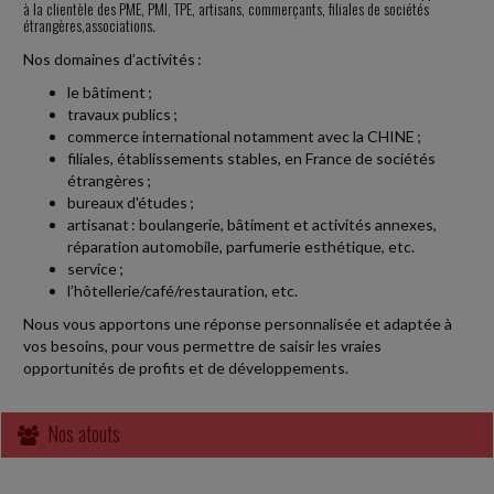
à la clientèle des PME, PMI, TPE, artisans, commerçants, filiales de sociétés
En lutte avec le directeur général de la société, à qui elle reprochait
étrangères,associations.
des « pratiques managériales toxiques » à l'égard des salariées du
service du personnel,...
Nos domaines d’activités :
le bâtiment ;
Vie des affaires
-
30/07/2026
travaux publics ;
commerce international notamment avec la CHINE ;
LE CRÉANCIER D'UN ASSOCIÉ NE PEUT PAS DEMANDER LA
filiales, établissements stables, en France de sociétés
DISSOLUTION D'UNE SOCIÉTÉ POUR JUSTES MOTIFS
étrangères ;
Dans une affaire récente, le créancier d'un associé de société civile
bureaux d'études ;
immobilière (SCI) bénéficie, en garantie de sa créance, d'un
artisanat : boulangerie, bâtiment et activités annexes,
nantissement des parts...
réparation automobile, parfumerie esthétique, etc.
service ;
Vie des affaires
l’hôtellerie/café/restauration, etc.
-
29/07/2026
Nous vous apportons une réponse personnalisée et adaptée à
BILAN 2025 DE LA DGCCRF POUR UNE CONSOMMATION PLUS
vos besoins, pour vous permettre de saisir les vraies
DURABLE
opportunités de profits et de développements.
La direction générale de la concurrence, de la consommation et de la
répression des fraudes (DGCCRF) vient de publier le bilan 2025 de
ses actions en faveur...
Nos atouts
Fiscal TPE
-
29/07/2026