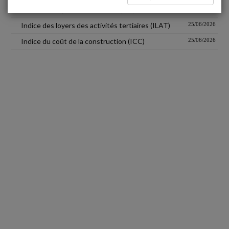
Indice des loyers commerciaux (ILC)
25/06/2026
Indice des loyers des activités tertiaires (ILAT)
25/06/2026
Indice du coût de la construction (ICC)
25/06/2026