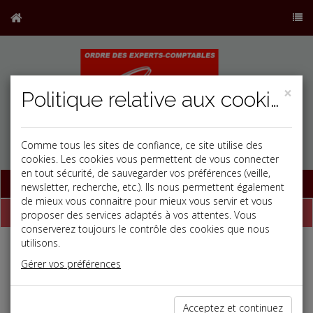
×
Politique relative aux cookies
Comme tous les sites de confiance, ce site utilise des
cookies. Les cookies vous permettent de vous connecter
en tout sécurité, de sauvegarder vos préférences (veille,
Base documentaire
newsletter, recherche, etc.). Ils nous permettent également
de mieux vous connaitre pour mieux vous servir et vous
Chiffres
proposer des services adaptés à vos attentes. Vous
conserverez toujours le contrôle des cookies que nous
utilisons.
Bâtiment et immobilier
Gérer vos préférences
Index national BT 01
10/07/2026
Indice de références des loyers
10/07/2026
Acceptez et continuez