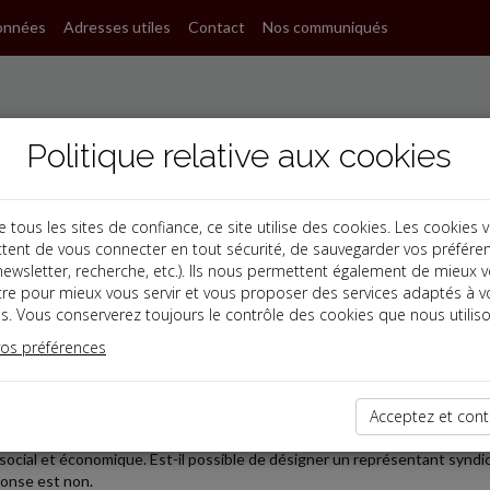
onnées
Adresses utiles
Contact
Nos communiqués
Politique relative aux cookies
ous les sites de confiance, ce site utilise des cookies. Les cookies 
tent de vous connecter en tout sécurité, de sauvegarder vos préfére
, newsletter, recherche, etc.). Ils nous permettent également de mieux 
s
tre pour mieux vous servir et vous proposer des services adaptés à v
s. Vous conserverez toujours le contrôle des cookies que nous utiliso
vos préférences
2021-09-22
E REPRÉSENTANT SYNDICAL AU CSE DANS LES ENTREPR
Acceptez et cont
 arrêt du 8 septembre 2021, la Cour de cassation répond clairement à un
social et économique. Est-il possible de désigner un représentant syndic
ponse est non.