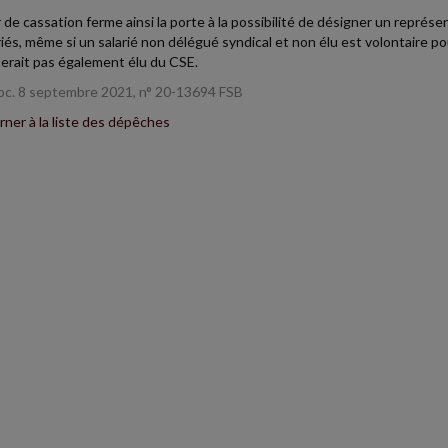
 de cassation ferme ainsi la porte à la possibilité de désigner un représ
riés, même si un salarié non délégué syndical et non élu est volontaire pou
serait pas également élu du CSE.
oc. 8 septembre 2021, n° 20-13694 FSB
ner à la liste des dépêches