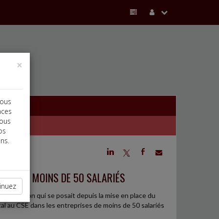
×
vous
nces
vous
os
ns.
j
a
b
ISES DE MOINS DE 50 SALARIÉS
inuez
e question qui se posait depuis la mise en place du
al au CSE dans les entreprises de moins de 50 salariés