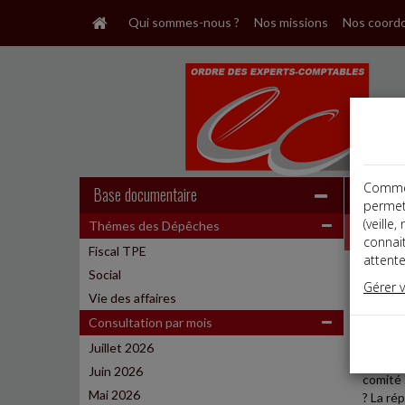
Qui sommes-nous ?
Nos missions
Nos coord
Comme t
Base documentaire
permet
(veille
Thémes des Dépêches
Dépêche
connai
Fiscal TPE
attente
Social
Social
Gérer 
Date: 
Vie des affaires
PAS D
Consultation par mois
Juillet 2026
Dans un
Juin 2026
comité 
Mai 2026
? La ré