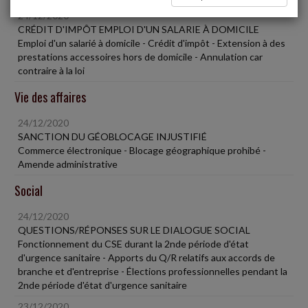
24/12/2020
CRÉDIT D'IMPÔT EMPLOI D'UN SALARIE À DOMICILE
Emploi d'un salarié à domicile - Crédit d'impôt - Extension à des
prestations accessoires hors de domicile - Annulation car
contraire à la loi
Vie des affaires
24/12/2020
SANCTION DU GÉOBLOCAGE INJUSTIFIÉ
Commerce électronique - Blocage géographique prohibé -
Amende administrative
Social
24/12/2020
QUESTIONS/RÉPONSES SUR LE DIALOGUE SOCIAL
Fonctionnement du CSE durant la 2nde période d'état
d'urgence sanitaire - Apports du Q/R relatifs aux accords de
branche et d'entreprise - Élections professionnelles pendant la
2nde période d'état d'urgence sanitaire
23/12/2020