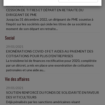
29/01/2021
CESSION DE TITRES ET DÉPART EN RETRAITE DU
DIRIGEANT DE PME
Jusqu'au 31 décembre 2022, un dirigeant de PME soumise à
l'impôt sur les sociétés qui cède les titres de sa société au
moment de son départ en retraite...
Social
29/01/2021
EXONÉRATIONS COVID-19 ET AIDES AU PAIEMENT DES
COTISATIONS POUR PLUS D'ENTREPRISES
La troisième loi de finances rectificative pour 2020, complétée
par un décret, a mis en place une exonération de cotisations
patronales et une aide au...
Vie des affaires
29/01/2021
SOUTIEN RENFORCÉ DU FONDS DE SOLIDARITÉ EN FAVEUR
DES VITICULTEURS
Déjà pénalisés par les sanctions américaines visant