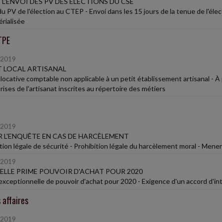
E L'ENVOI DES PV DES ÉLECTIONS DU CSE
du PV de l'élection au CTEP - Envoi dans les 15 jours de la tenue de l'él
rialisée
TPE
/2019
T LOCAL ARTISANAL
 locative comptable non applicable à un petit établissement artisanal - 
ises de l'artisanat inscrites au répertoire des métiers
/2019
 L'ENQUÊTE EN CAS DE HARCÈLEMENT
tion légale de sécurité - Prohibition légale du harcèlement moral - Mene
/2019
LLE PRIME POUVOIR D'ACHAT POUR 2020
exceptionnelle de pouvoir d'achat pour 2020 - Exigence d'un accord d'i
 affaires
/2019