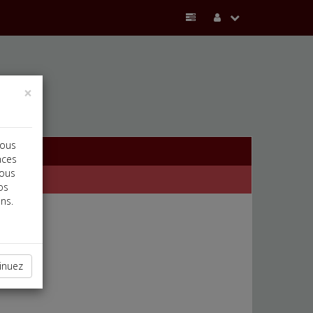
×
vous
nces
vous
os
ns.
inuez