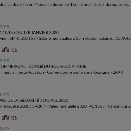
des soldes d'hiver - Nouvelle durée de 4 semaines - Dates dérogatoires
/2019
À 10,15 ? AU 1ER JANVIER 2020
nvier : SMIC à10,15 ? - Salarié mensualisé à 35 h hebdomadaires : 1539,42
 affaires
/2019
COMMERCIAL : CONGÉ DU SOUS-LOCATAIRE
ommercial - Sous-location - Congé donné par le sous-locataire - LRAR
/2019
ND DE LA SÉCURITÉ SOCIALE 2020
mensuelle 2020 : 3 428 ? - Valeur annuelle 2020 : 41 136 ? - Valeur jour 2
 affaires
/2019