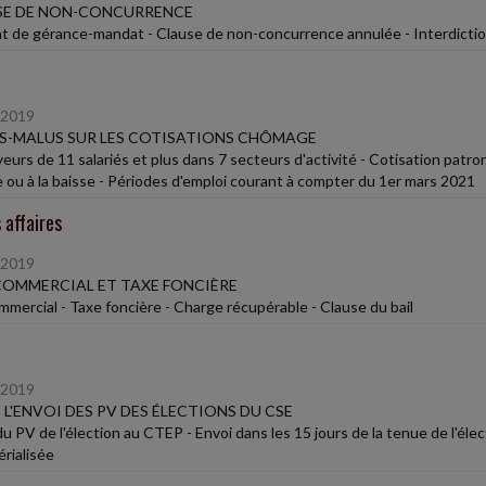
SE DE NON-CONCURRENCE
t de gérance-mandat - Clause de non-concurrence annulée - Interdicti
/2019
S-MALUS SUR LES COTISATIONS CHÔMAGE
eurs de 11 salariés et plus dans 7 secteurs d'activité - Cotisation pat
 ou à la baisse - Périodes d'emploi courant à compter du 1er mars 2021
 affaires
/2019
COMMERCIAL ET TAXE FONCIÈRE
ommercial - Taxe foncière - Charge récupérable - Clause du bail
/2019
E L'ENVOI DES PV DES ÉLECTIONS DU CSE
du PV de l'élection au CTEP - Envoi dans les 15 jours de la tenue de l'él
rialisée