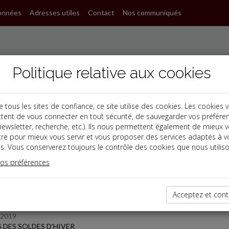
onnées
Adresses utiles
Contact
Nos communiqués
Politique relative aux cookies
ous les sites de confiance, ce site utilise des cookies. Les cookies 
tent de vous connecter en tout sécurité, de sauvegarder vos préfére
, newsletter, recherche, etc.). Ils nous permettent également de mieux 
s
tre pour mieux vous servir et vous proposer des services adaptés à v
s. Vous conserverez toujours le contrôle des cookies que nous utiliso
 des dernières dépêches
vos préférences
Acceptez et cont
 affaires
/2019
 DES SOLDES D'HIVER