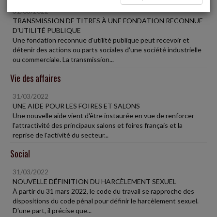
31/03/2022
TRANSMISSION DE TITRES À UNE FONDATION RECONNUE
D'UTILITÉ PUBLIQUE
Une fondation reconnue d'utilité publique peut recevoir et
détenir des actions ou parts sociales d'une société industrielle
ou commerciale. La transmission...
Vie des affaires
31/03/2022
UNE AIDE POUR LES FOIRES ET SALONS
Une nouvelle aide vient d'être instaurée en vue de renforcer
l'attractivité des principaux salons et foires français et la
reprise de l'activité du secteur...
Social
31/03/2022
NOUVELLE DÉFINITION DU HARCÈLEMENT SEXUEL
À partir du 31 mars 2022, le code du travail se rapproche des
dispositions du code pénal pour définir le harcèlement sexuel.
D'une part, il précise que...