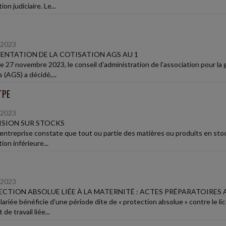
ion judiciaire. Le...
/2023
NTATION DE LA COTISATION AGS AU 1
le 27 novembre 2023, le conseil d'administration de l'association pour l
s (AGS) a décidé,...
TPE
/2023
SION SUR STOCKS
 entreprise constate que tout ou partie des matières ou produits en stocks
tion inférieure...
/2023
CTION ABSOLUE LIÉE À LA MATERNITÉ : ACTES PRÉPARATOIRES 
lariée bénéficie d'une période dite de « protection absolue » contre le 
 de travail liée...