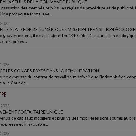
AUX SEUILS DE LA COMMANDE PUBLIQUE
a passation des marchés publics, les règles de procédure et de publicit
. Une procédure formalisée...
/2023
LLE PLATEFORME NUMÉRIQUE « MISSION TRANSITION ÉCOLOGIQ
le gouvernement, il existe aujourd'hui 340 aides à la transition écologiqu
 entreprises...
/2023
RE LES CONGÉS PAYÉS DANS LA RÉMUNÉRATION
ause expresse du contrat de travail peut prévoir que l'indemnité de congé
la, la Cour de...
TPE
/2023
VEMENT FORFAITAIRE UNIQUE
venus de capitaux mobiliers et plus-values mobilières sont soumis au pr
expresse et irrévocable...
/2023