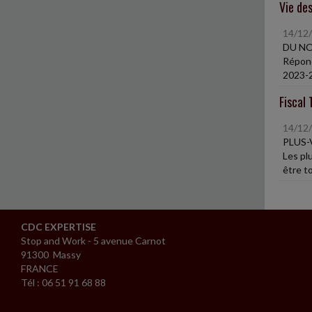
Vie des
14/12
DU NO
Réponda
2023-2
Fiscal 
14/12
PLUS-
Les pl
être t
CDC EXPERTISE
Stop and Work - 5 avenue Carnot
91300 Massy
FRANCE
Tél : 06 51 91 68 88