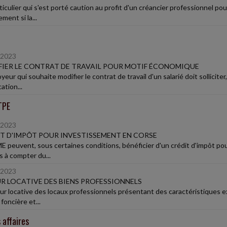
ticulier qui s'est porté caution au profit d'un créancier professionnel po
ent si la...
/2023
IER LE CONTRAT DE TRAVAIL POUR MOTIF ÉCONOMIQUE
yeur qui souhaite modifier le contrat de travail d'un salarié doit solliciter
ation...
TPE
/2023
T D'IMPÔT POUR INVESTISSEMENT EN CORSE
E peuvent, sous certaines conditions, bénéficier d'un crédit d'impôt p
s à compter du...
/2023
R LOCATIVE DES BIENS PROFESSIONNELS
eur locative des locaux professionnels présentant des caractéristiques ex
 foncière et...
 affaires