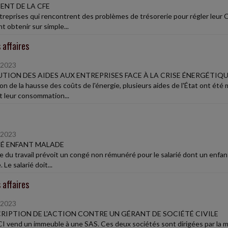
ENT DE LA CFE
treprises qui rencontrent des problèmes de trésorerie pour régler leur
t obtenir sur simple...
 affaires
/2023
TION DES AIDES AUX ENTREPRISES FACE À LA CRISE ÉNERGÉTIQ
on de la hausse des coûts de l'énergie, plusieurs aides de l'État ont été
et leur consommation...
/2023
É ENFANT MALADE
e du travail prévoit un congé non rémunéré pour le salarié dont un enfant
 Le salarié doit...
 affaires
/2023
RIPTION DE L'ACTION CONTRE UN GÉRANT DE SOCIÉTÉ CIVILE
I vend un immeuble à une SAS. Ces deux sociétés sont dirigées par la mê