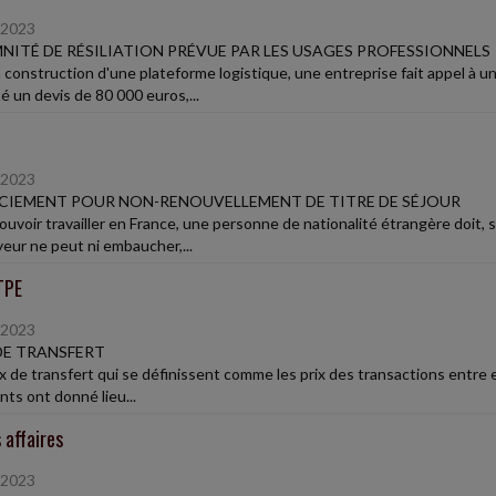
/2023
NITÉ DE RÉSILIATION PRÉVUE PAR LES USAGES PROFESSIONNELS
a construction d'une plateforme logistique, une entreprise fait appel à un
é un devis de 80 000 euros,...
/2023
CIEMENT POUR NON-RENOUVELLEMENT DE TITRE DE SÉJOUR
ouvoir travailler en France, une personne de nationalité étrangère doit, s
eur ne peut ni embaucher,...
TPE
/2023
DE TRANSFERT
ix de transfert qui se définissent comme les prix des transactions entre
nts ont donné lieu...
 affaires
/2023