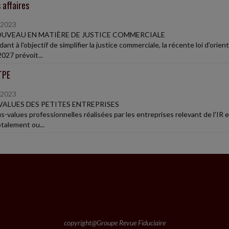
 affaires
/2023
UVEAU EN MATIÈRE DE JUSTICE COMMERCIALE
nt à l'objectif de simplifier la justice commerciale, la récente loi d'ori
027 prévoit...
TPE
/2023
VALUES DES PETITES ENTREPRISES
us-values professionnelles réalisées par les entreprises relevant de l'IR
otalement ou...
copyright@Groupe Revue Fiduciaire