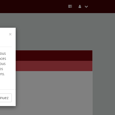
×
vous
nces
vous
os
ns.
inuez