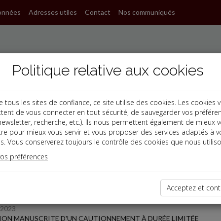
onnées
Adresses utiles
Contact
Nos communiqués
Politique relative aux cookies
ous les sites de confiance, ce site utilise des cookies. Les cookies 
tent de vous connecter en tout sécurité, de sauvegarder vos préfére
, newsletter, recherche, etc.). Ils nous permettent également de mieux 
s
tre pour mieux vous servir et vous proposer des services adaptés à v
s. Vous conserverez toujours le contrôle des cookies que nous utiliso
 des dernières dépêches
vos préférences
Acceptez et cont
 affaires
/2023
ON MANUSCRITE D'UN CAUTIONNEMENT À DURÉE LIMITÉE