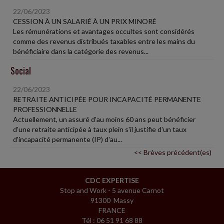
22/06/2023
CESSION À UN SALARIÉ À UN PRIX MINORÉ
Les rémunérations et avantages occultes sont considérés
comme des revenus distribués taxables entre les mains du
bénéficiaire dans la catégorie des revenus...
Social
22/06/2023
RETRAITE ANTICIPÉE POUR INCAPACITÉ PERMANENTE
PROFESSIONNELLE
Actuellement, un assuré d'au moins 60 ans peut bénéficier
d'une retraite anticipée à taux plein s'il justifie d'un taux
d'incapacité permanente (IP) d'au...
<< Brèves précédent(es)
CDC EXPERTISE
Stop and Work - 5 avenue Carnot
91300 Massy
FRANCE
Tél : 06 51 91 68 88