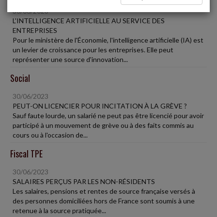
30/06/2023
L'INTELLIGENCE ARTIFICIELLE AU SERVICE DES
ENTREPRISES
Pour le ministère de l'Économie, l'intelligence artificielle (IA) est
un levier de croissance pour les entreprises. Elle peut
représenter une source d'innovation...
Social
30/06/2023
PEUT-ON LICENCIER POUR INCITATION À LA GRÈVE ?
Sauf faute lourde, un salarié ne peut pas être licencié pour avoir
participé à un mouvement de grève ou à des faits commis au
cours ou à l'occasion de...
Fiscal TPE
30/06/2023
SALAIRES PERÇUS PAR LES NON-RÉSIDENTS
Les salaires, pensions et rentes de source française versés à
des personnes domiciliées hors de France sont soumis à une
retenue à la source pratiquée...