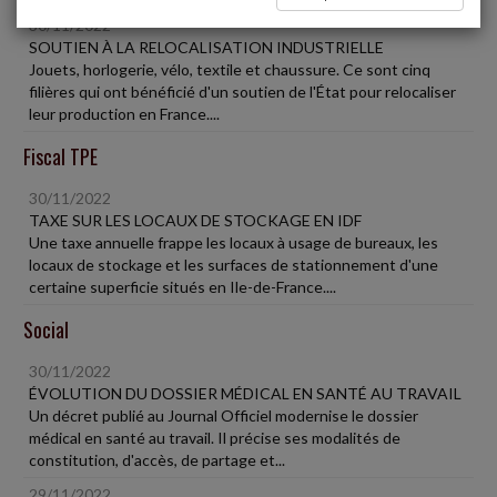
30/11/2022
SOUTIEN À LA RELOCALISATION INDUSTRIELLE
Jouets, horlogerie, vélo, textile et chaussure. Ce sont cinq
filières qui ont bénéficié d'un soutien de l'État pour relocaliser
leur production en France....
Fiscal TPE
30/11/2022
TAXE SUR LES LOCAUX DE STOCKAGE EN IDF
Une taxe annuelle frappe les locaux à usage de bureaux, les
locaux de stockage et les surfaces de stationnement d'une
certaine superficie situés en Ile-de-France....
Social
30/11/2022
ÉVOLUTION DU DOSSIER MÉDICAL EN SANTÉ AU TRAVAIL
Un décret publié au Journal Officiel modernise le dossier
médical en santé au travail. Il précise ses modalités de
constitution, d'accès, de partage et...
29/11/2022