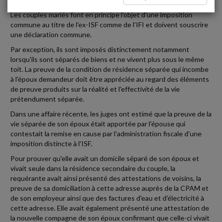
Les couples mariés font en principe l'objet d'une imposition
commune au titre de l'ex-ISF comme de l'IFI et doivent souscrire
une déclaration commune.
Par exception, ils sont imposés distinctement notamment
lorsqu'ils sont séparés de biens et ne vivent plus sous le même
toit. La preuve de la condition de résidence séparée qui incombe
à l'époux demandeur doit être appréciée au regard des éléments
de preuve produits sur la réalité et l'effectivité de la vie
prétendument séparée.
Dans une affaire récente, les juges ont estimé que la preuve de la
vie séparée de son époux était apportée par l'épouse qui
contestait la remise en cause par l'administration fiscale d'une
imposition distincte à l'ISF.
Pour prouver qu'elle avait un domicile séparé de son époux et
vivait seule dans la résidence secondaire du couple, la
requérante avait ainsi présenté des attestations de voisins, la
preuve de sa domiciliation à cette adresse auprès de la CPAM et
de son employeur ainsi que des factures d'eau et d'électricité à
cette adresse. Elle avait également présenté une attestation de
la nouvelle compagne de son époux confirmant que celle-ci vivait