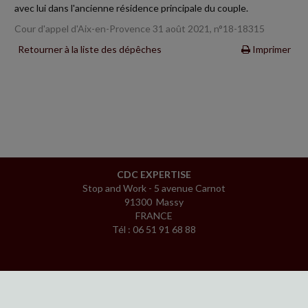
avec lui dans l'ancienne résidence principale du couple.
Cour d'appel d'Aix-en-Provence 31 août 2021, n°18-18315
Retourner à la liste des dépêches
Imprimer
CDC EXPERTISE
Stop and Work - 5 avenue Carnot
91300 Massy
FRANCE
Tél : 06 51 91 68 88
ACCUEIL
PLAN
MENTIONS LÉGALES