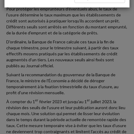
Pour protéger les emprunteurs d'éventuels abus, le taux de
l'usure détermine le taux maximum que les établissements de
crédit sont autorisés à pratiquer lorsqu'ils accordent un prêt.
Différents seuils sont arrêtés en fonction du montant emprunté,
de la durée d'emprunt et de la catégorie de prêts.
D'ordinaire, la Banque de France calcule ces taux à la fin de
chaque trimestre, pour le trimestre suivant, à partir des taux
effectifs moyens pratiqués par les établissements de crédit
augmentés d'un tiers. Les nouveaux seuils ainsi fixés sont
publiés au Journal officiel.
Suivant la recommandation du gouverneur de la Banque de
France, le ministre de l'Économie a décidé de déroger
temporairement à la fixation trimestrielle du taux d'usure, au
profit d'une révision mensuelle.
er
er
À compter du 1
février 2023 et jusqu'au 1
juillet 2023, la
révision des seuils de l'usure et leur publication auront donc lieu
chaque mois. Une solution qui permet de lisser leur évolution
dans le temps durant la période actuelle de remontée rapide des
taux. Cette mesure temporaire vise à éviter que les taux d'usure
ne deviennent trop contraignants et limitent l'accès au crédit de