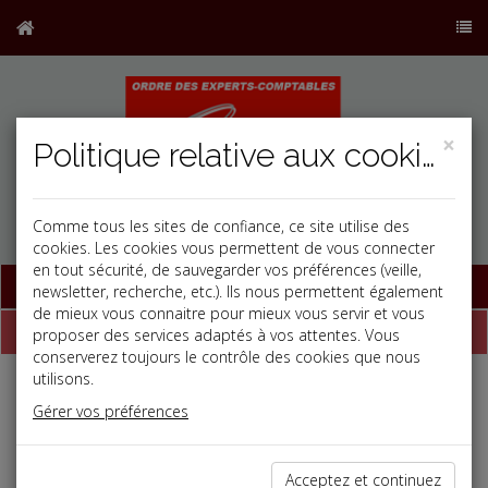
×
Politique relative aux cookies
Comme tous les sites de confiance, ce site utilise des
cookies. Les cookies vous permettent de vous connecter
en tout sécurité, de sauvegarder vos préférences (veille,
Base documentaire
newsletter, recherche, etc.). Ils nous permettent également
de mieux vous connaitre pour mieux vous servir et vous
Dépêches
proposer des services adaptés à vos attentes. Vous
conserverez toujours le contrôle des cookies que nous
utilisons.
j
a
b
Gérer vos préférences
Vie des affaires
Date: 2023-01-30
RÉVISION MENSUELLE DU TAUX D'USURE
Acceptez et continuez