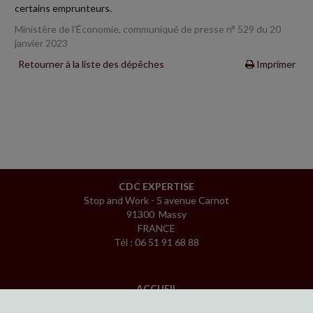
certains emprunteurs.
Ministère de l'Économie, communiqué de presse n° 529 du 20
janvier 2023
Retourner à la liste des dépêches
Imprimer
CDC EXPERTISE
Stop and Work - 5 avenue Carnot
91300 Massy
FRANCE
Tél : 06 51 91 68 88
ACCUEIL
PLAN