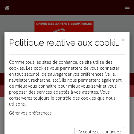
×
Politique relative aux cookies
Comme tous les sites de confiance, ce site utilise des
cookies. Les cookies vous permettent de vous connecter
en tout sécurité, de sauvegarder vos préférences (veille,
Base documentaire
newsletter, recherche, etc.). Ils nous permettent également
de mieux vous connaitre pour mieux vous servir et vous
Dépêches
proposer des services adaptés à vos attentes. Vous
conserverez toujours le contrôle des cookies que nous
utilisons.
j
a
b
Gérer vos préférences
Fiscal TPE
Date: 2025-05-09
PASSIF DE SUCCESSION ET DÉMEMBREMENT
Acceptez et continuez