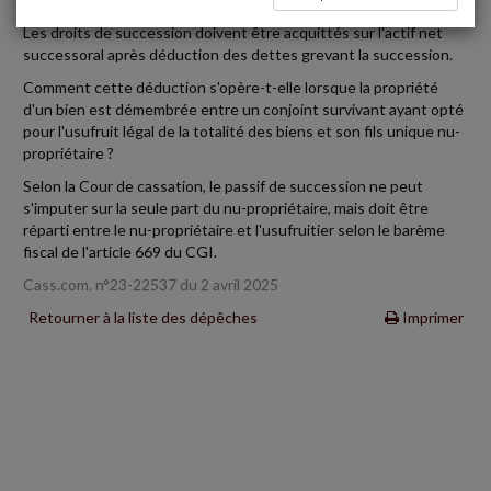
Les droits de succession doivent être acquittés sur l'actif net
successoral après déduction des dettes grevant la succession.
Comment cette déduction s'opère-t-elle lorsque la propriété
d'un bien est démembrée entre un conjoint survivant ayant opté
pour l'usufruit légal de la totalité des biens et son fils unique nu-
propriétaire ?
Selon la Cour de cassation, le passif de succession ne peut
s'imputer sur la seule part du nu-propriétaire, mais doit être
réparti entre le nu-propriétaire et l'usufruitier selon le barème
fiscal de l'article 669 du CGI.
Cass.com. n°23-22537 du 2 avril 2025
Retourner à la liste des dépêches
Imprimer