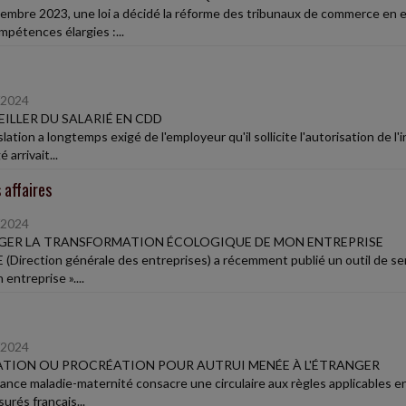
embre 2023, une loi a décidé la réforme des tribunaux de commerce en e
mpétences élargies :...
/2024
ILLER DU SALARIÉ EN CDD
slation a longtemps exigé de l'employeur qu'il sollicite l'autorisation de l
 arrivait...
 affaires
/2024
GER LA TRANSFORMATION ÉCOLOGIQUE DE MON ENTREPRISE
 (Direction générale des entreprises) a récemment publié un outil de sen
entreprise »....
/2024
TION OU PROCRÉATION POUR AUTRUI MENÉE À L'ÉTRANGER
rance maladie-maternité consacre une circulaire aux règles applicables en
urés français...