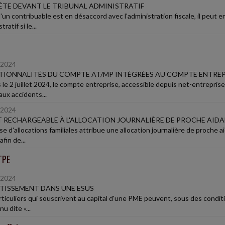
TE DEVANT LE TRIBUNAL ADMINISTRATIF
'un contribuable est en désaccord avec l'administration fiscale, il peut
ratif si le...
/2024
IONNALITÉS DU COMPTE AT/MP INTÉGRÉES AU COMPTE ENTREP
 le 2 juillet 2024, le compte entreprise, accessible depuis net-entrepris
 aux accidents...
/2024
 RECHARGEABLE À L'ALLOCATION JOURNALIÈRE DE PROCHE AID
se d'allocations familiales attribue une allocation journalière de proche
afin de...
TPE
/2024
TISSEMENT DANS UNE ESUS
rticuliers qui souscrivent au capital d'une PME peuvent, sous des conditi
nu dite «...