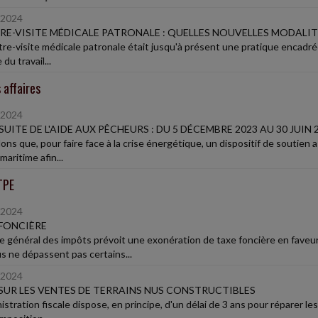
/2024
E-VISITE MÉDICALE PATRONALE : QUELLES NOUVELLES MODALIT
tre-visite médicale patronale était jusqu'à présent une pratique encadrée
 du travail...
 affaires
/2024
UITE DE L'AIDE AUX PÊCHEURS : DU 5 DÉCEMBRE 2023 AU 30 JUIN 
ns que, pour faire face à la crise énergétique, un dispositif de soutien 
aritime afin...
TPE
/2024
FONCIÈRE
e général des impôts prévoit une exonération de taxe foncière en faveu
s ne dépassent pas certains...
/2024
SUR LES VENTES DE TERRAINS NUS CONSTRUCTIBLES
nistration fiscale dispose, en principe, d'un délai de 3 ans pour réparer 