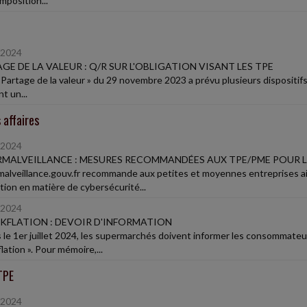
mposition...
/2024
GE DE LA VALEUR : Q/R SUR L'OBLIGATION VISANT LES TPE
« Partage de la valeur » du 29 novembre 2023 a prévu plusieurs dispositifs 
nt un...
 affaires
/2024
MALVEILLANCE : MESURES RECOMMANDÉES AUX TPE/PME POUR L
alveillance.gouv.fr recommande aux petites et moyennes entreprises ains
tion en matière de cybersécurité...
/2024
KFLATION : DEVOIR D'INFORMATION
 le 1er juillet 2024, les supermarchés doivent informer les consommateur
lation ». Pour mémoire,...
TPE
/2024