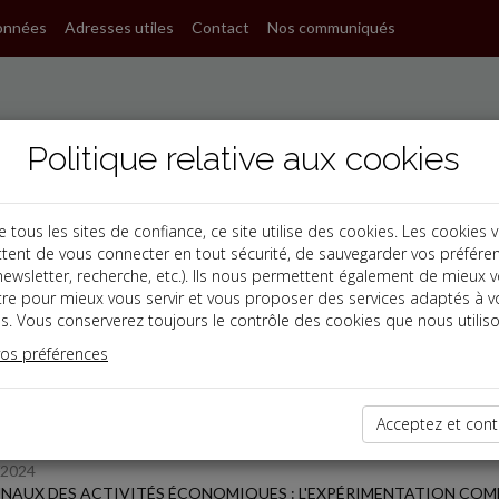
onnées
Adresses utiles
Contact
Nos communiqués
Politique relative aux cookies
ous les sites de confiance, ce site utilise des cookies. Les cookies 
tent de vous connecter en tout sécurité, de sauvegarder vos préfére
, newsletter, recherche, etc.). Ils nous permettent également de mieux 
s
tre pour mieux vous servir et vous proposer des services adaptés à v
s. Vous conserverez toujours le contrôle des cookies que nous utiliso
 des dernières dépêches
vos préférences
Acceptez et cont
 affaires
/2024
NAUX DES ACTIVITÉS ÉCONOMIQUES : L'EXPÉRIMENTATION COMM