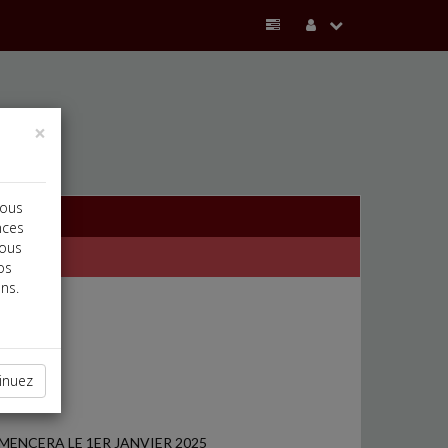
×
vous
nces
vous
os
ns.
inuez
ENCERA LE 1ER JANVIER 2025