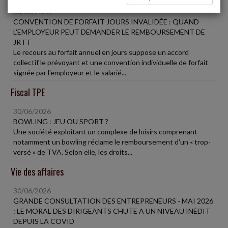
30/06/2026
CONVENTION DE FORFAIT JOURS INVALIDÉE : QUAND
L'EMPLOYEUR PEUT DEMANDER LE REMBOURSEMENT DE
JRTT
Le recours au forfait annuel en jours suppose un accord
collectif le prévoyant et une convention individuelle de forfait
signée par l'employeur et le salarié...
Fiscal TPE
30/06/2026
BOWLING : JEU OU SPORT ?
Une société exploitant un complexe de loisirs comprenant
notamment un bowling réclame le remboursement d'un « trop-
versé » de TVA. Selon elle, les droits...
Vie des affaires
30/06/2026
GRANDE CONSULTATION DES ENTREPRENEURS - MAI 2026
: LE MORAL DES DIRIGEANTS CHUTE A UN NIVEAU INÉDIT
DEPUIS LA COVID