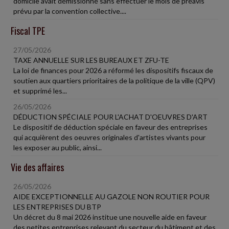
domicile avait démissionné sans effectuer le mois de préavis
prévu par la convention collective....
Fiscal TPE
27/05/2026
TAXE ANNUELLE SUR LES BUREAUX ET ZFU-TE
La loi de finances pour 2026 a réformé les dispositifs fiscaux de
soutien aux quartiers prioritaires de la politique de la ville (QPV)
et supprimé les...
26/05/2026
DÉDUCTION SPÉCIALE POUR L'ACHAT D'OEUVRES D'ART
Le dispositif de déduction spéciale en faveur des entreprises
qui acquièrent des oeuvres originales d'artistes vivants pour
les exposer au public, ainsi...
Vie des affaires
26/05/2026
AIDE EXCEPTIONNELLE AU GAZOLE NON ROUTIER POUR
LES ENTREPRISES DU BTP
Un décret du 8 mai 2026 institue une nouvelle aide en faveur
des petites entreprises relevant du secteur du bâtiment et des