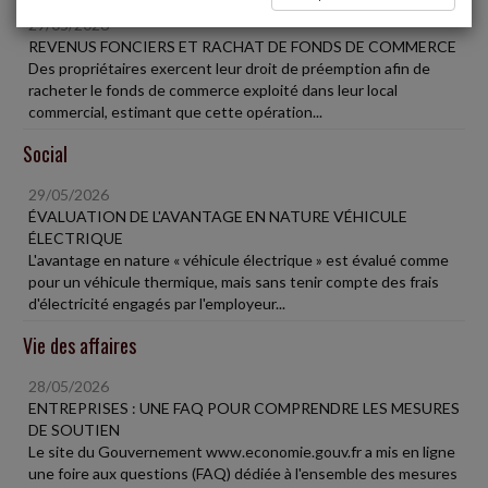
29/05/2026
REVENUS FONCIERS ET RACHAT DE FONDS DE COMMERCE
Des propriétaires exercent leur droit de préemption afin de
racheter le fonds de commerce exploité dans leur local
commercial, estimant que cette opération...
Social
29/05/2026
ÉVALUATION DE L'AVANTAGE EN NATURE VÉHICULE
ÉLECTRIQUE
L'avantage en nature « véhicule électrique » est évalué comme
pour un véhicule thermique, mais sans tenir compte des frais
d'électricité engagés par l'employeur...
Vie des affaires
28/05/2026
ENTREPRISES : UNE FAQ POUR COMPRENDRE LES MESURES
DE SOUTIEN
Le site du Gouvernement www.economie.gouv.fr a mis en ligne
une foire aux questions (FAQ) dédiée à l'ensemble des mesures