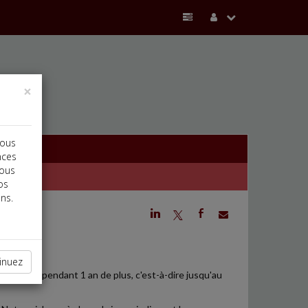
×
vous
nces
vous
os
ns.
j
a
b
TÉ
inuez
 adapté » pendant 1 an de plus, c'est-à-dire jusqu'au