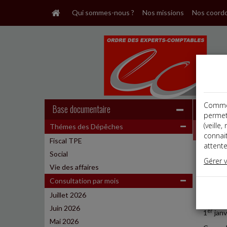
Qui sommes-nous ?
Nos missions
Nos coord
Comme t
Base documentaire
permet
(veille
Thémes des Dépêches
Dépêche
connai
Fiscal TPE
attente
Social
Social,
Gérer 
Date: 
Vie des affaires
PROLO
Consultation par mois
Juillet 2026
Un arrê
Juin 2026
er
1
janv
Mai 2026