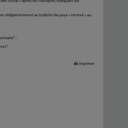
et social » après les rubriques indiquant les
r obligatoirement au bulletin de paye « rénové » au
ntaire" ;
ses".
Imprimer