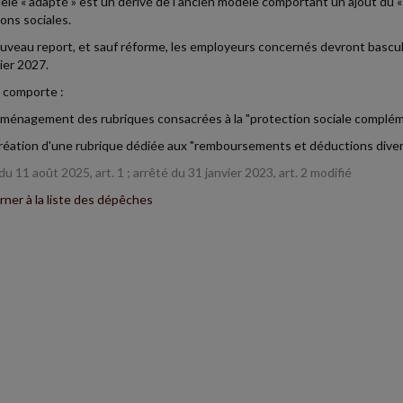
le « adapté » est un dérivé de l'ancien modèle comportant un ajout du « N
ions sociales.
uveau report, et sauf réforme, les employeurs concernés devront bascule
ier 2027.
i comporte :
aménagement des rubriques consacrées à la "protection sociale compléme
 création d'une rubrique dédiée aux "remboursements et déductions diver
u 11 août 2025, art. 1 ; arrêté du 31 janvier 2023, art. 2 modifié
ner à la liste des dépêches