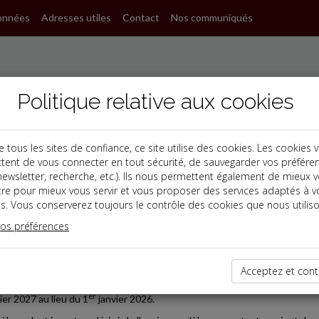
onnées
Adresses utiles
Contact
Nos communiqués
Politique relative aux cookies
ous les sites de confiance, ce site utilise des cookies. Les cookies 
tent de vous connecter en tout sécurité, de sauvegarder vos préfére
, newsletter, recherche, etc.). Ils nous permettent également de mieux 
s
tre pour mieux vous servir et vous proposer des services adaptés à v
s. Vous conserverez toujours le contrôle des cookies que nous utiliso
 Paye
vos préférences
2025-09-01
NGATION POUR LE MODÈLE DE BULLETIN DE PAYE ADAP
Acceptez et cont
té du 11 août 2025 permet aux employeurs d'utiliser le bulletin de paye «
er
ier 2027 au lieu du 1
janvier 2026.