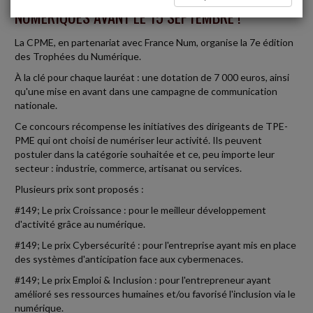
NUMÉRIQUES AVANT LE 15 SEPTEMBRE !
La CPME, en partenariat avec France Num, organise la 7e édition
des Trophées du Numérique.
À la clé pour chaque lauréat : une dotation de 7 000 euros, ainsi
qu'une mise en avant dans une campagne de communication
nationale.
Ce concours récompense les initiatives des dirigeants de TPE-
PME qui ont choisi de numériser leur activité. Ils peuvent
postuler dans la catégorie souhaitée et ce, peu importe leur
secteur : industrie, commerce, artisanat ou services.
Plusieurs prix sont proposés :
#149; Le prix Croissance : pour le meilleur développement
d'activité grâce au numérique.
#149; Le prix Cybersécurité : pour l'entreprise ayant mis en place
des systèmes d'anticipation face aux cybermenaces.
#149; Le prix Emploi & Inclusion : pour l'entrepreneur ayant
amélioré ses ressources humaines et/ou favorisé l'inclusion via le
numérique.