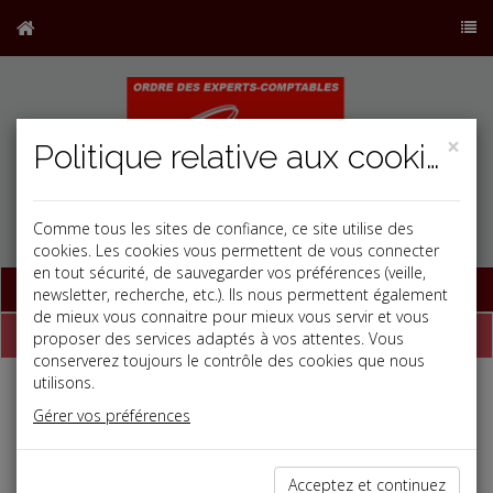
×
Politique relative aux cookies
Comme tous les sites de confiance, ce site utilise des
cookies. Les cookies vous permettent de vous connecter
en tout sécurité, de sauvegarder vos préférences (veille,
Base documentaire
newsletter, recherche, etc.). Ils nous permettent également
de mieux vous connaitre pour mieux vous servir et vous
Dépêches
proposer des services adaptés à vos attentes. Vous
conserverez toujours le contrôle des cookies que nous
utilisons.
j
a
b
Gérer vos préférences
Vie des affaires
Date: 2025-09-03
TPE-PME : CANDIDATEZ AUX TROPHÉES
Acceptez et continuez