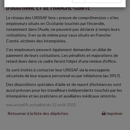
D'OCCITANIE ET DE FRANCHE-COMTÉ
Le réseau des URSSAF fera « preuve de compréhension » si les
employeurs situés en Occitanie touchés par l'incendie,
notamment dans l'Aude, ne peuvent pas déclarer à temps leurs
cotisations. Il en va de même pour ceux situés en Franche-
Comté, victimes des intempéries.
Ces employeurs peuvent également demander un délai de
paiement de leurs cotisations. Les pénalités et majorations de
retard dues dans ce cadre feront l'objet d'une remise d'office.
Ils sont invités à contacter leur URSSAF via la messagerie
sécurisée de leur espace personnel ou par téléphone (au 3957).
Des dispositions spéciales d'aide et de report d'échéances sont
aussi prévues pour les travailleurs indépendants touchés par les
intempéries et les praticiens et auxiliaires médicaux sinistrés.
ww.urssaf.fr, actualité du 12 août 2025
Retourner à la liste des dépêches
Imprimer