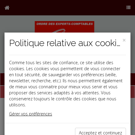
×
Politique relative aux cookies
Comme tous les sites de confiance, ce site utilise des
cookies. Les cookies vous permettent de vous connecter
en tout sécurité, de sauvegarder vos préférences (veille,
Base documentaire
newsletter, recherche, etc.). Ils nous permettent également
de mieux vous connaitre pour mieux vous servir et vous
Dépêches
proposer des services adaptés à vos attentes. Vous
conserverez toujours le contrôle des cookies que nous
utilisons.
j
a
b
Gérer vos préférences
Social, Paye
Date: 2025-09-03
L'URSSAF EN SOUTIEN DES PROFESSIONNELS
Acceptez et continuez