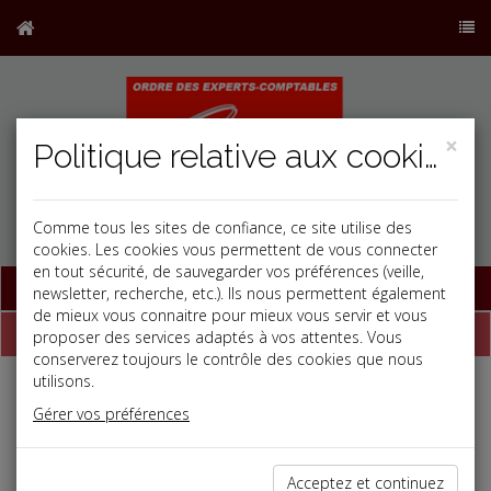
×
Politique relative aux cookies
Comme tous les sites de confiance, ce site utilise des
cookies. Les cookies vous permettent de vous connecter
en tout sécurité, de sauvegarder vos préférences (veille,
Base documentaire
newsletter, recherche, etc.). Ils nous permettent également
de mieux vous connaitre pour mieux vous servir et vous
Dépêches
proposer des services adaptés à vos attentes. Vous
conserverez toujours le contrôle des cookies que nous
utilisons.
j
a
b
Gérer vos préférences
Social, Paye
Date: 2025-09-04
VERSEMENT MOBILITÉ RÉGIONAL ET RURAL
Acceptez et continuez