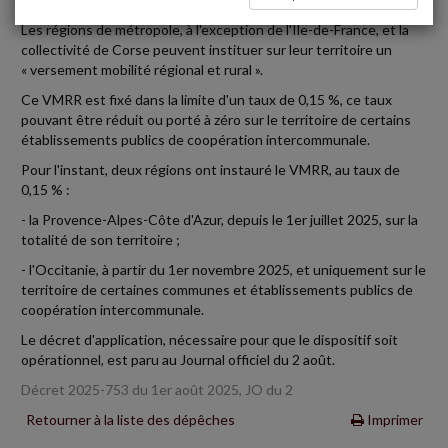
Les régions de métropole, à l'exception de l'Île-de-France, et la
collectivité de Corse peuvent instituer sur leur territoire un
« versement mobilité régional et rural ».
Ce VMRR est fixé dans la limite d'un taux de 0,15 %, ce taux
pouvant être réduit ou porté à zéro sur le territoire de certains
établissements publics de coopération intercommunale.
Pour l'instant, deux régions ont instauré le VMRR, au taux de
0,15 % :
- la Provence-Alpes-Côte d'Azur, depuis le 1er juillet 2025, sur la
totalité de son territoire ;
- l'Occitanie, à partir du 1er novembre 2025, et uniquement sur le
territoire de certaines communes et établissements publics de
coopération intercommunale.
Le décret d'application, nécessaire pour que le dispositif soit
opérationnel, est paru au Journal officiel du 2 août.
Décret 2025-753 du 1er août 2025, JO du 2
Retourner à la liste des dépêches
Imprimer