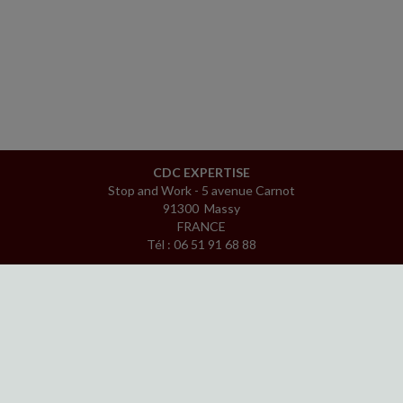
CDC EXPERTISE
Stop and Work - 5 avenue Carnot
91300 Massy
FRANCE
Tél : 06 51 91 68 88
ACCUEIL
PLAN
MENTIONS LÉGALES
CONTACT
copyright@Groupe Revue Fiduciaire