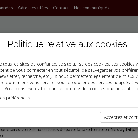
onnées
Adresses utiles
Contact
Nos communiqués
Politique relative aux cookies
ous les sites de confiance, ce site utilise des cookies. Les cookies 
tent de vous connecter en tout sécurité, de sauvegarder vos préfére
, newsletter, recherche, etc.). Ils nous permettent également de mieux 
s
tre pour mieux vous servir et vous proposer des services adaptés à v
s. Vous conserverez toujours le contrôle des cookies que nous utiliso
 TPE
vos préférences
2025-09-26
O-ENTREPRENEURS ET IMPÔTS FONCIERS
Acceptez et cont
ro-entrepreneurs soumis à la cotisation foncière des entreprises (CFE) et 
opriétaires sont-ils aussi tenus de payer la taxe foncière ? Ne s'agit-il p
 ?