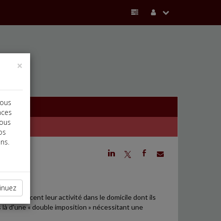
×
vous
nces
vous
os
ns.
j
a
b
inuez
qui exercent leur activité dans le domicile dont ils
as là d'une « double imposition » nécessitant une