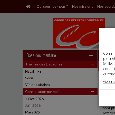
Qui sommes-nous ?
Nos missions
Nos coord
Comme t
Base documentaire
permet
(veille
Thémes des Dépêches
Dépêche
connai
Fiscal TPE
attente
Social
Fiscal
Gérer 
Date: 
Vie des affaires
MICR
Consultation par mois
Juillet 2026
Les mic
Juin 2026
sont pr
Mai 2026
réforme