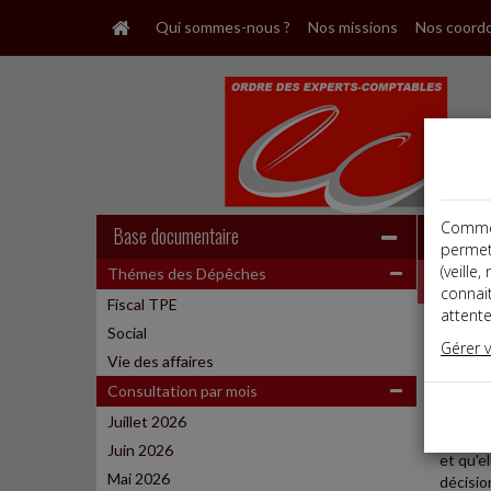
Qui sommes-nous ?
Nos missions
Nos coord
Comme t
Base documentaire
permet
(veille
Thémes des Dépêches
Dépêche
connai
Fiscal TPE
attente
Social
Vie des
Gérer 
Date: 
Vie des affaires
ABUS 
Consultation par mois
Juillet 2026
Il y a a
Juin 2026
et qu'e
Mai 2026
décisio