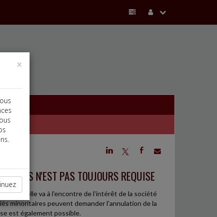
×
vous
nces
vous
os
ns.
j
a
b
RITAIRES N'EST PAS TOUJOURS REQUISE
inuez
alors qu'elle va à l'encontre de l'intérêt de la société
ciés minoritaires peuvent demander l'annulation de la
rse est également possible.