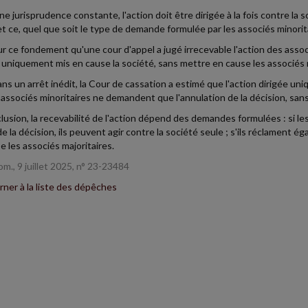
e jurisprudence constante, l'action doit être dirigée à la fois contre la s
 et ce, quel que soit le type de demande formulée par les associés minorit
ur ce fondement qu'une cour d'appel a jugé irrecevable l'action des associ
 uniquement mis en cause la société, sans mettre en cause les associés m
ans un arrêt inédit, la Cour de cassation a estimé que l'action dirigée un
 associés minoritaires ne demandent que l'annulation de la décision, sans
lusion, la recevabilité de l'action dépend des demandes formulées : si 
 de la décision, ils peuvent agir contre la société seule ; s'ils réclament
e les associés majoritaires.
om., 9 juillet 2025, n° 23-23484
ner à la liste des dépêches