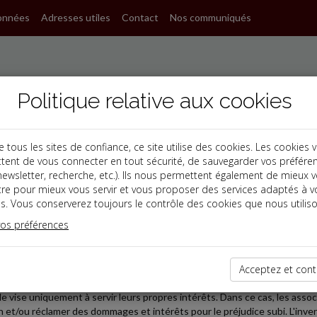
onnées
Adresses utiles
Contact
Nos communiqués
Politique relative aux cookies
ous les sites de confiance, ce site utilise des cookies. Les cookies 
tent de vous connecter en tout sécurité, de sauvegarder vos préfére
, newsletter, recherche, etc.). Ils nous permettent également de mieux 
s
tre pour mieux vous servir et vous proposer des services adaptés à v
s. Vous conserverez toujours le contrôle des cookies que nous utiliso
 affaires
vos préférences
2025-09-30
DE MAJORITÉ : LA MISE EN CAUSE DES ASSOCIÉS MAJO
Acceptez et cont
bus de majorité lorsqu'une décision est prise par les associés majoritaires, 
lle vise uniquement à servir leurs propres intérêts. Dans ce cas, les asso
n et/ou réclamer des dommages et intérêts pour le préjudice subi. L'inve