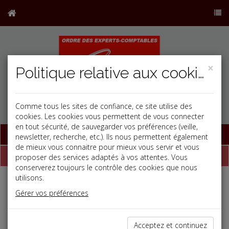
×
Politique relative aux cookies
Comme tous les sites de confiance, ce site utilise des
cookies. Les cookies vous permettent de vous connecter
en tout sécurité, de sauvegarder vos préférences (veille,
Base documentaire
newsletter, recherche, etc.). Ils nous permettent également
de mieux vous connaitre pour mieux vous servir et vous
Dépêches
proposer des services adaptés à vos attentes. Vous
conserverez toujours le contrôle des cookies que nous
utilisons.
j
a
b
Gérer vos préférences
Social
Date: 2026-06-04
UN PERMIS ITALIEN POUR TRAVAILLER EN FRANCE
Acceptez et continuez