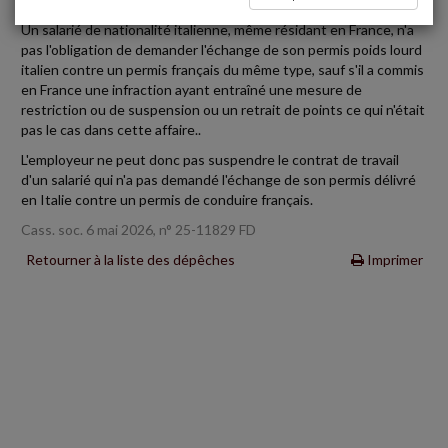
Un salarié de nationalité italienne, même résidant en France, n'a
pas l'obligation de demander l'échange de son permis poids lourd
italien contre un permis français du même type, sauf s'il a commis
en France une infraction ayant entraîné une mesure de
restriction ou de suspension ou un retrait de points ce qui n'était
pas le cas dans cette affaire..
L'employeur ne peut donc pas suspendre le contrat de travail
d'un salarié qui n'a pas demandé l'échange de son permis délivré
en Italie contre un permis de conduire français.
Cass. soc. 6 mai 2026, n° 25-11829 FD
Retourner à la liste des dépêches
Imprimer