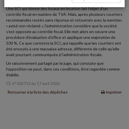
Une SCI qui donne des locaux en location fait l'objet d'un
contrôle fiscal en matière de TVA. Mais, après plusieurs courriers
recommandés restés sans réponse et retournés avec la mention
« avisé non réclamé », l'administration considère que la société
s'est opposée au contrôle fiscal. Elle met alors en oeuvre une
procédure d'évaluation d'office et applique une majoration de
100 %. Ce que conteste la SCI, qui rappelle que les courriers ont
été envoyés à une mauvaise adresse, différente de celle qu'elle
avait pourtant communiquée à l'administration fiscale.
Un raisonnement partagé par le juge, qui constate que
l'opposition ne peut, dans ces conditions, être regardée comme
établie.
CE n° 502713 du 17 avril 2026
Retourner à la liste des dépêches
Imprimer