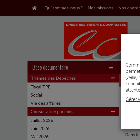
Qui sommes-nous ?
Nos missions
Nos coord
Comme t
Base documentaire
permet
(veille
Thémes des Dépêches
Dépêche
connai
Fiscal TPE
attente
Social
Vie des
Gérer 
Date: 
Vie des affaires
RESPO
Consultation par mois
Juillet 2026
PETIT
Juin 2026
Dans le
Mai 2026