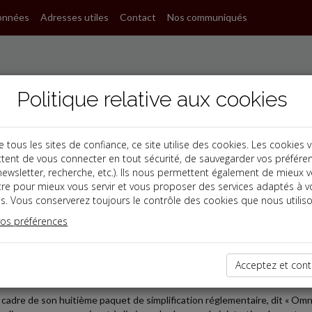
onnées
Adresses utiles
Contact
Nos communiqués
Politique relative aux cookies
ous les sites de confiance, ce site utilise des cookies. Les cookies 
tent de vous connecter en tout sécurité, de sauvegarder vos préfére
, newsletter, recherche, etc.). Ils nous permettent également de mieux 
s
tre pour mieux vous servir et vous proposer des services adaptés à v
s. Vous conserverez toujours le contrôle des cookies que nous utiliso
 affaires
vos préférences
2026-07-01
NSABILITÉ ÉLARGIE DU PRODUCTEUR : VERS UN ALLÈG
Acceptez et cont
ES ENTREPRISES
 cadre de son huitième paquet de simplification réglementaire, dit « O