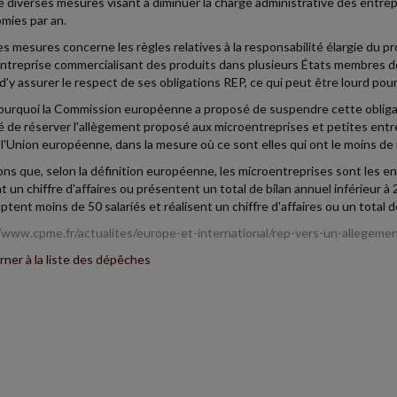
 diverses mesures visant à diminuer la charge administrative des entrepri
mies par an.
es mesures concerne les règles relatives à la responsabilité élargie du pr
ntreprise commercialisant des produits dans plusieurs États membres d
d'y assurer le respect de ses obligations REP, ce qui peut être lourd pour
ourquoi la Commission européenne a proposé de suspendre cette obligat
 de réserver l'allègement proposé aux microentreprises et petites entre
 l'Union européenne, dans la mesure où ce sont elles qui ont le moins de 
ns que, selon la définition européenne, les microentreprises sont les en
nt un chiffre d'affaires ou présentent un total de bilan annuel inférieur à 
tent moins de 50 salariés et réalisent un chiffre d'affaires ou un total de
/www.cpme.fr/actualites/europe-et-international/rep-vers-un-allegemen
ner à la liste des dépêches