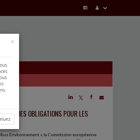
×
vous
nces
vous
os
ns.
j
a
b
EMENT DES OBLIGATIONS POUR LES
inuez
mnibus Environnement », la Commission européenne