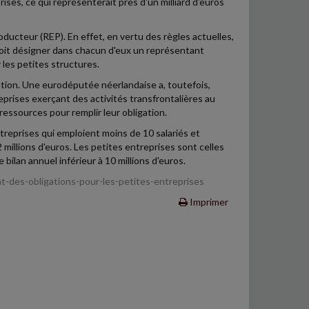
ses, ce qui représenterait près d'un milliard d'euros
oducteur (REP). En effet, en vertu des règles actuelles,
oit désigner dans chacun d'eux un représentant
 les petites structures.
ion. Une eurodéputée néerlandaise a, toutefois,
prises exerçant des activités transfrontalières au
ressources pour remplir leur obligation.
treprises qui emploient moins de 10 salariés et
2 millions d'euros. Les petites entreprises sont celles
 bilan annuel inférieur à 10 millions d'euros.
t-des-obligations-pour-les-petites-entreprises
Imprimer