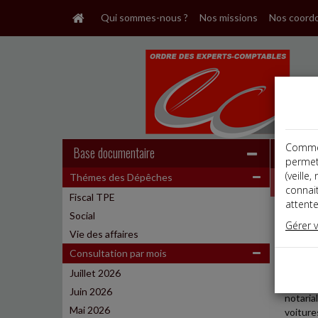
Qui sommes-nous ?
Nos missions
Nos coord
Comme t
Base documentaire
permet
(veille
Thémes des Dépêches
Dépêche
connai
Fiscal TPE
attente
Social
Fiscal
Gérer 
Date: 
Vie des affaires
CLUB 
Consultation par mois
Juillet 2026
À l'iss
Juin 2026
notaria
Mai 2026
voiture