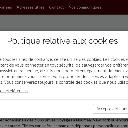
onnées
Adresses utiles
Contact
Nos communiqués
Politique relative aux cookies
ous les sites de confiance, ce site utilise des cookies. Les cookies 
tent de vous connecter en tout sécurité, de sauvegarder vos préfére
, newsletter, recherche, etc.). Ils nous permettent également de mieux 
s
tre pour mieux vous servir et vous proposer des services adaptés à v
s. Vous conserverez toujours le contrôle des cookies que nous utiliso
 TPE
vos préférences
2026-07-01
PRIVÉ, RALLYES, VOYAGES EN FAMILLE... ET REDRESSEM
Acceptez et cont
ue d'un contrôle fiscal, l'administration remet en cause la déduction d
le : adhésions à des clubs privés, voyages à Nouméa, New-York ou encore 
s de course. Elle les considère comme des dépenses personnelles du not