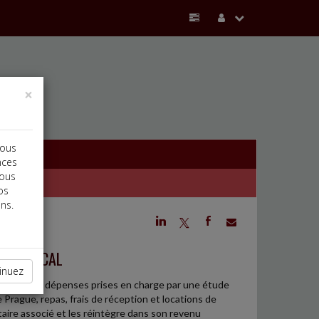
×
vous
nces
vous
os
ns.
j
a
b
ENT FISCAL
inuez
e nombreuses dépenses prises en charge par une étude
Prague, repas, frais de réception et locations de
aire associé et les réintègre dans son revenu