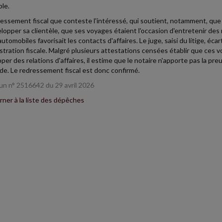
le.
essement fiscal que conteste l'intéressé, qui soutient, notamment, que
lopper sa clientèle, que ses voyages étaient l'occasion d'entretenir des 
 automobiles favorisait les contacts d'affaires. Le juge, saisi du litige, é
istration fiscale. Malgré plusieurs attestations censées établir que ces 
per des relations d'affaires, il estime que le notaire n'apporte pas la p
ude. Le redressement fiscal est donc confirmé.
n n° 2516642 du 29 avril 2026
ner à la liste des dépêches