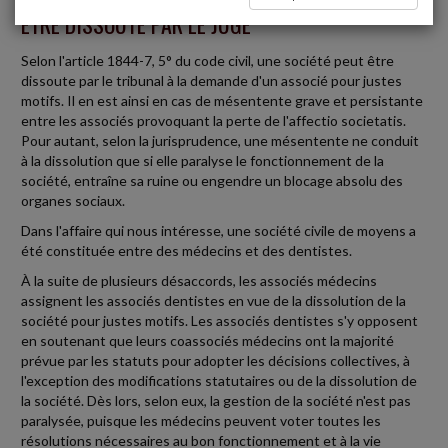
ÊTRE DISSOUTE PAR LE JUGE
Selon l'article 1844-7, 5° du code civil, une société peut être
dissoute par le tribunal à la demande d'un associé pour justes
motifs. Il en est ainsi en cas de mésentente grave et persistante
entre les associés provoquant la perte de l'affectio societatis.
Pour autant, selon la jurisprudence, une mésentente ne conduit
à la dissolution que si elle paralyse le fonctionnement de la
société, entraîne sa ruine ou engendre un blocage absolu des
organes sociaux.
Dans l'affaire qui nous intéresse, une société civile de moyens a
été constituée entre des médecins et des dentistes.
À la suite de plusieurs désaccords, les associés médecins
assignent les associés dentistes en vue de la dissolution de la
société pour justes motifs. Les associés dentistes s'y opposent
en soutenant que leurs coassociés médecins ont la majorité
prévue par les statuts pour adopter les décisions collectives, à
l'exception des modifications statutaires ou de la dissolution de
la société. Dès lors, selon eux, la gestion de la société n'est pas
paralysée, puisque les médecins peuvent voter toutes les
résolutions nécessaires au bon fonctionnement et à la vie