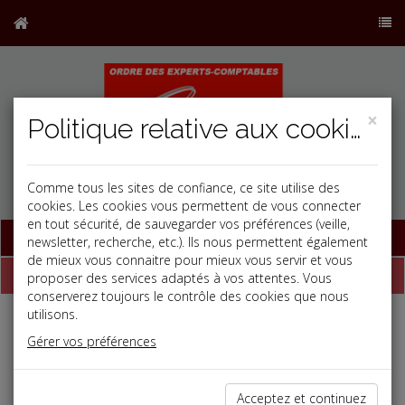
×
Politique relative aux cookies
Comme tous les sites de confiance, ce site utilise des
cookies. Les cookies vous permettent de vous connecter
en tout sécurité, de sauvegarder vos préférences (veille,
Base documentaire
newsletter, recherche, etc.). Ils nous permettent également
de mieux vous connaitre pour mieux vous servir et vous
Dépêches
proposer des services adaptés à vos attentes. Vous
conserverez toujours le contrôle des cookies que nous
utilisons.
j
a
b
Gérer vos préférences
Vie des affaires
Date: 2026-07-02
MÉSENTENTE ENTRE ASSOCIES : LA SOCIÉTÉ PEUT
Acceptez et continuez