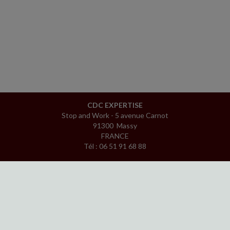
CDC EXPERTISE
Stop and Work - 5 avenue Carnot
91300 Massy
FRANCE
Tél : 06 51 91 68 88
ACCUEIL
PLAN
MENTIONS LÉGALES
CONTACT
copyright@Groupe Revue Fiduciaire