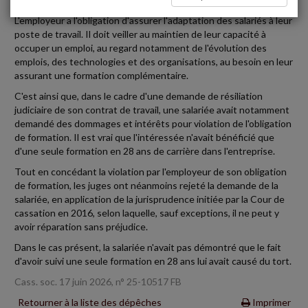
L'employeur a l'obligation d'assurer l'adaptation des salariés à leur
poste de travail. Il doit veiller au maintien de leur capacité à
occuper un emploi, au regard notamment de l'évolution des
emplois, des technologies et des organisations, au besoin en leur
assurant une formation complémentaire.
C'est ainsi que, dans le cadre d'une demande de résiliation
judiciaire de son contrat de travail, une salariée avait notamment
demandé des dommages et intérêts pour violation de l'obligation
de formation. Il est vrai que l'intéressée n'avait bénéficié que
d'une seule formation en 28 ans de carrière dans l'entreprise.
Tout en concédant la violation par l'employeur de son obligation
de formation, les juges ont néanmoins rejeté la demande de la
salariée, en application de la jurisprudence initiée par la Cour de
cassation en 2016, selon laquelle, sauf exceptions, il ne peut y
avoir réparation sans préjudice.
Dans le cas présent, la salariée n'avait pas démontré que le fait
d'avoir suivi une seule formation en 28 ans lui avait causé du tort.
Cass. soc. 17 juin 2026, n° 25-10517 FB
Retourner à la liste des dépêches
Imprimer