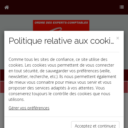
×
Politique relative aux cookies
Comme tous les sites de confiance, ce site utilise des
cookies. Les cookies vous permettent de vous connecter
en tout sécurité, de sauvegarder vos préférences (veille,
Base documentaire
newsletter, recherche, etc.). Ils nous permettent également
de mieux vous connaitre pour mieux vous servir et vous
Dépêches
proposer des services adaptés à vos attentes. Vous
conserverez toujours le contrôle des cookies que nous
utilisons.
j
a
b
Gérer vos préférences
Social
Date: 2026-07-07
NON-RESPECT DE L'OBLIGATION DE FORMATION
Acceptez et continuez