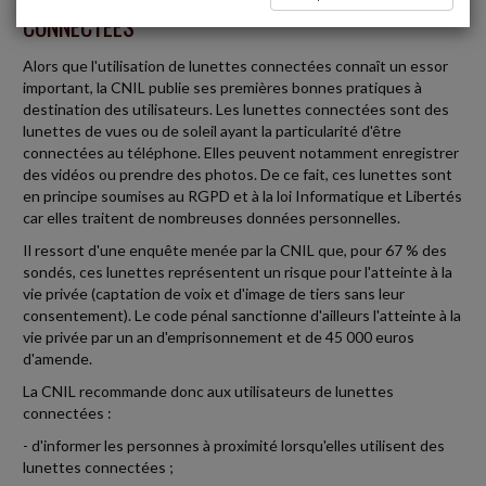
CONNECTÉES
Alors que l'utilisation de lunettes connectées connaît un essor
important, la CNIL publie ses premières bonnes pratiques à
destination des utilisateurs. Les lunettes connectées sont des
lunettes de vues ou de soleil ayant la particularité d'être
connectées au téléphone. Elles peuvent notamment enregistrer
des vidéos ou prendre des photos. De ce fait, ces lunettes sont
en principe soumises au RGPD et à la loi Informatique et Libertés
car elles traitent de nombreuses données personnelles.
Il ressort d'une enquête menée par la CNIL que, pour 67 % des
sondés, ces lunettes représentent un risque pour l'atteinte à la
vie privée (captation de voix et d'image de tiers sans leur
consentement). Le code pénal sanctionne d'ailleurs l'atteinte à la
vie privée par un an d'emprisonnement et de 45 000 euros
d'amende.
La CNIL recommande donc aux utilisateurs de lunettes
connectées :
- d'informer les personnes à proximité lorsqu'elles utilisent des
lunettes connectées ;