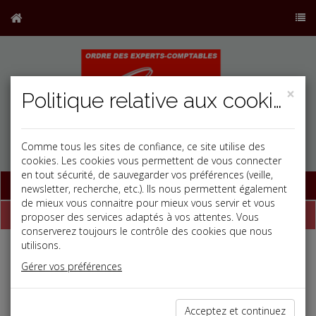
×
Politique relative aux cookies
Comme tous les sites de confiance, ce site utilise des
cookies. Les cookies vous permettent de vous connecter
en tout sécurité, de sauvegarder vos préférences (veille,
Base documentaire
newsletter, recherche, etc.). Ils nous permettent également
de mieux vous connaitre pour mieux vous servir et vous
Dépêches
proposer des services adaptés à vos attentes. Vous
conserverez toujours le contrôle des cookies que nous
utilisons.
j
a
b
Gérer vos préférences
Vie des affaires
Date: 2026-07-08
VIE PRIVÉE : ATTENTION AUX LUNETTES
Acceptez et continuez